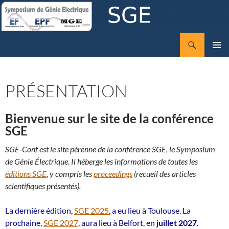
Aller
au
contenu
Recherche
SGE
MENU
PRINCI
PRÉSENTATION
Bienvenue sur le site de la conférence
SGE
SGE-Conf est le site pérenne de la conférence SGE, le Symposium
de Génie Électrique. Il héberge les informations de toutes les
éditions SGE
, y compris les
proceedings
(recueil des articles
scientifiques présentés).
La dernière édition,
SGE 2025
, a eu lieu à Toulouse. La
prochaine,
SGE 2027
, aura lieu à Belfort, en
juillet 2027
.