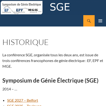
Aller
au
contenu
Recherche
SGE
MENU
PRINCI
HISTORIQUE
La conférence SGE, organisée tous les deux ans, est issue de
trois conférences francophones de génie électrique : EF, EPF et
MGE.
Symposium de Génie Électrique (SGE)
2014 – …
SGE 2027 – Belfort
SGE 2025 – Toulouse