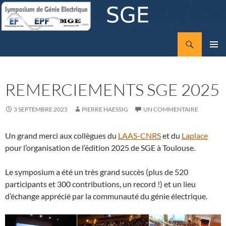
Aller
au
contenu
Recherche
SGE
MENU
PRINCI
REMERCIEMENTS SGE 2025
3 SEPTEMBRE 2025
PIERRE HAESSIG
UN COMMENTAIRE
Un grand merci aux collègues du
LAAS-CNRS
et du
Laplace
pour l’organisation de l’édition 2025 de SGE à Toulouse.
Le symposium a été un très grand succès (plus de 520
participants et 300 contributions, un record !) et un lieu
d’échange apprécié par la communauté du génie électrique.