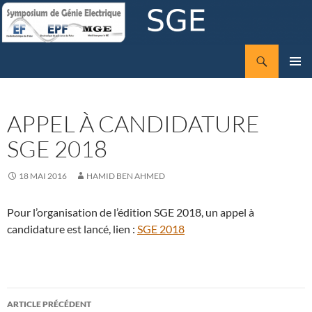
Aller
au
contenu
Recherche
SGE
MENU
PRINCI
APPEL À CANDIDATURE
SGE 2018
18 MAI 2016
HAMID BEN AHMED
Pour l’organisation de l’édition SGE 2018, un appel à
candidature est lancé, lien :
SGE 2018
Navigation
ARTICLE PRÉCÉDENT